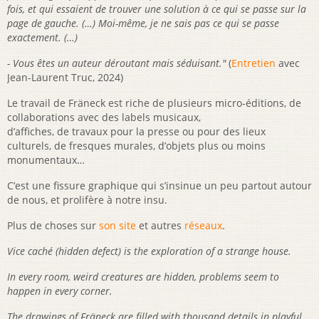
fois, et qui essaient de trouver une solution à ce qui se passe sur la
page de gauche. (…) Moi-même, je ne sais pas ce qui se passe
exactement. (…)
- Vous êtes un auteur déroutant mais séduisant."
(
Entretien
avec
Jean-Laurent Truc, 2024)
Le travail de Fräneck est riche de plusieurs micro-éditions, de
collaborations avec des labels musicaux,
d’affiches, de travaux pour la presse ou pour des lieux
culturels, de fresques murales, d’objets plus ou moins
monumentaux…
C’est une fissure graphique qui s’insinue un peu partout autour
de nous, et prolifère à notre insu.
Plus de choses sur
son site
et autres
réseaux
.
Vice caché
(hidden defect) is the exploration of a strange house.
In every room, weird creatures are hidden, problems seem to
happen in every corner.
The drawings of Fräneck are filled with thousand details in playful