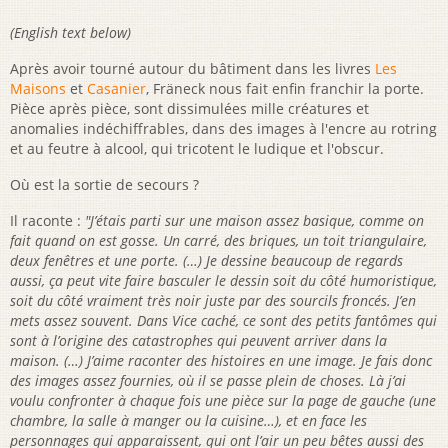
(English text below)
Après avoir tourné autour du bâtiment dans les livres
Les
Maisons
et
Casanier
, Fräneck nous fait enfin franchir la porte.
Pièce après pièce, sont dissimulées mille créatures et
anomalies indéchiffrables, dans des images à l'encre au rotring
et au feutre à alcool, qui tricotent le ludique et l'obscur.
Où est la sortie de secours ?
Il raconte :
"J’étais parti sur une maison assez basique, comme on
fait quand on est gosse. Un carré, des briques, un toit triangulaire,
deux fenêtres et une porte. (…) Je dessine beaucoup de regards
aussi, ça peut vite faire basculer le dessin soit du côté humoristique,
soit du côté vraiment très noir juste par des sourcils froncés. J’en
mets assez souvent. Dans Vice caché, ce sont des petits fantômes qui
sont à l’origine des catastrophes qui peuvent arriver dans la
maison. (…) J’aime raconter des histoires en une image. Je fais donc
des images assez fournies, où il se passe plein de choses. Là j’ai
voulu confronter à chaque fois une pièce sur la page de gauche (une
chambre, la salle à manger ou la cuisine…), et en face les
personnages qui apparaissent, qui ont l’air un peu bêtes aussi des