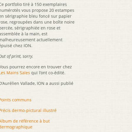
Ce portfolio tiré à 150 exemplaires
numérotés vous propose 20 estampes
en sérigraphie bleu foncé sur papier
rose, regroupées dans une boîte noire
percée, sérigraphiée en rose et
assemblée à la main, est
malheureusement actuellement
épuisé chez ION.
Out of print, sorry.
Vous pourrez encore en trouver chez
Les Mains Sales
qui l’ont co-édité.
D’Aurélien Vallade, ION a aussi publié
Points communs
Précis dermo-pictural illustré
Album de référence à but
dermographique